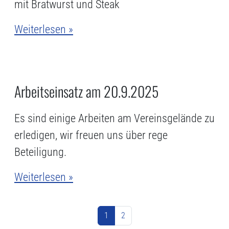
mit Bratwurst und Steak
Weiterlesen »
Arbeitseinsatz am 20.9.2025
Es sind einige Arbeiten am Vereinsgelände zu
erledigen, wir freuen uns über rege
Beteiligung.
Weiterlesen »
Seitennavigation
Aktuelle Seite
Seite
1
2